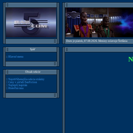
Dnes je piatok, 07.08.2026. Meniny oslavuje Štefánia
Späť
::
Hlavné menu
N
Obsah sekcie
::
Najobľúbenejšia sekcia stránky
::
Ceny v súťaži FanFiction
::
Najlepší kapitán
::
Hrateľná rasa