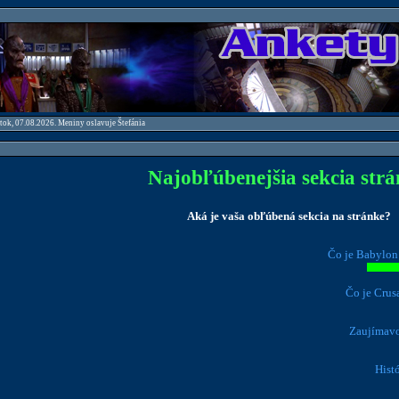
atok, 07.08.2026. Meniny oslavuje Štefánia
Najobľúbenejšia sekcia str
Aká je vaša obľúbená sekcia na stránke?
Čo je Babylon
Čo je Crus
Zaujímavo
Histó