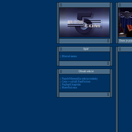
Dnes je pi
Späť
::
Hlavné menu
Obsah sekcie
::
Najobľúbenejšia sekcia stránky
::
Ceny v súťaži FanFiction
::
Najlepší kapitán
::
Hrateľná rasa