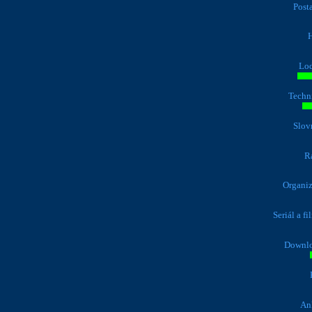
Post
H
Lo
Techn
Slov
R
Organiz
Seriál a f
Downl
An