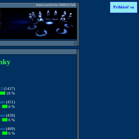
Stanicu navštívilo 1608555 ľudí
Prihlásiť sa
ánky
 5
(1437)
18 %
ade
(451)
6 %
sti
(458)
6 %
ria
(469)
6 %