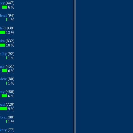
avy
(447)
6 %
erci
(94)
1 %
de
(1039)
13 %
ika
(832)
10 %
níky
(92)
1 %
asy
(451)
6 %
ácie
(80)
1 %
ilmy
(486)
6 %
oad
(720)
9 %
Kvíz
(80)
1 %
kety
(77)