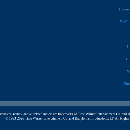
Hlasov
FanFic
L
H
M
Žia
aracters, names, and all related indicia are trademarks of Time Warner Entertainment Co. and 
© 1993-2026 Time Warner Entertainment Co. and Babylonian Productions, LP. All Rights