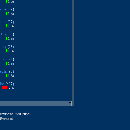
1 %
anie
(69)
1 %
tion
(97)
1 %
Hry
(70)
1 %
inky
(68)
1 %
umor
(71)
1 %
édiá
(93)
1 %
dna
(437)
5 %
Babylonian Productions, LP.
 Reserved.