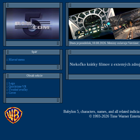
Dnes je pondelok, 10.08.2026. Meniny oslavuje Vavrinec
Späť
::
Hlavné menu
Niekoľko krátky filmov z externých zdrojo
Obsah sekcie
::
Lego
::
Quicktime VR
::
Úvodné zvučky
::
Cover
Babylon 5, characters, names, and all related indi
© 1993-2026 Time Warner Entertai