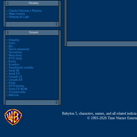
Obrázky
::
Claudia Christian v Playboy
::
Mapa vesmíru
::
Sleeping In Light
Ostatné
::
Filmečky
::
Fonty
::
Hry
::
Šetriče obrazovky
::
Slovenčina
::
Moje skiny
::
DVD obaly
::
Knihy
::
Komiksy
::
Soundtracky a hudba
::
Seriál SK
::
Seriál EN
::
Crusade CZ
::
Crusade EN
::
Filmy
::
DVD bonusy
::
Sierra CD-ROM
::
Vystrihovačky
::
BabCom
Babylon 5, characters, names, and all related indi
© 1993-2026 Time Warner Entertai