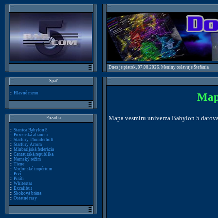
Dnes je piatok, 07.08.2026. Meniny oslavuje Štefánia
Späť
::
Hlavné menu
Map
Mapa vesmíru univerza Babylon 5 datova
Pozadia
::
Stanica Babylon 5
::
Pozemská aliancia
::
Starfury Thunderbolt
::
Starfury Arrora
::
Minbarijská federácia
::
Centaurská republika
::
Narnský režim
::
Tiene
::
Vorlonské impérium
::
Prví
::
Piráti
::
Whitestar
::
Excalibur
::
Skoková brána
::
Ostatné rasy