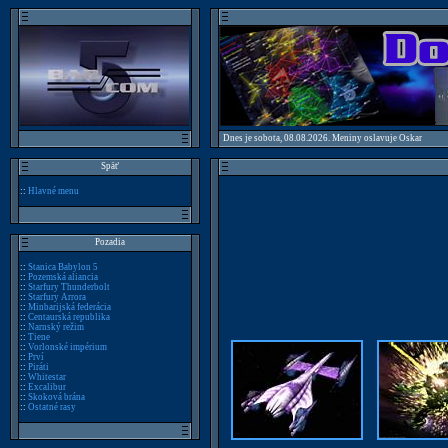
Dnes je sobota, 08.08.2026. Meniny oslavuje Oskar
Späť
::
Hlavné menu
Pozadia
::
Stanica Babylon 5
::
Pozemská aliancia
::
Starfury Thunderbolt
::
Starfury Arrora
::
Minbarijská federácia
::
Centaurská republika
::
Narnský režim
::
Tiene
::
Vorlonské impérium
::
Prví
::
Piráti
::
Whitestar
::
Excalibur
::
Skoková brána
::
Ostatné rasy