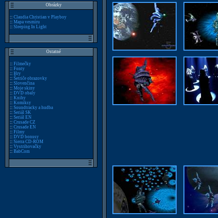
Obrázky
::
Claudia Christian v Playboy
::
Mapa vesmíru
::
Sleeping In Light
Ostatné
::
Filmečky
::
Fonty
::
Hry
::
Šetriče obrazovky
::
Slovenčina
::
Moje skiny
::
DVD obaly
::
Knihy
::
Komiksy
::
Soundtracky a hudba
::
Seriál SK
::
Seriál EN
::
Crusade CZ
::
Crusade EN
::
Filmy
::
DVD bonusy
::
Sierra CD-ROM
::
Vystrihovačky
::
BabCom