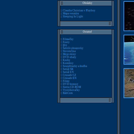
Obrázky
::
Claudia Christian v Playboy
::
Mapa vesmíru
::
Sleeping In Light
Ostatné
::
Filmečky
::
Fonty
::
Hry
::
Šetriče obrazovky
::
Slovenčina
::
Moje skiny
::
DVD obaly
::
Knihy
::
Komiksy
::
Soundtracky a hudba
::
Seriál SK
::
Seriál EN
::
Crusade CZ
::
Crusade EN
::
Filmy
::
DVD bonusy
::
Sierra CD-ROM
::
Vystrihovačky
::
BabCom