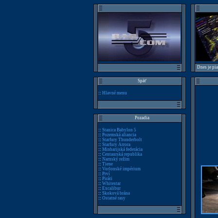
Dnes je pi
Späť
::
Hlavné menu
Pozadia
::
Stanica Babylon 5
::
Pozemská aliancia
::
Starfury Thunderbolt
::
Starfury Arrora
::
Minbarijská federácia
::
Centaurská republika
::
Narnský režim
::
Tiene
::
Vorlonské impérium
::
Prví
::
Piráti
::
Whitestar
::
Excalibur
::
Skoková brána
::
Ostatné rasy