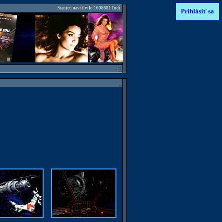
Stanicu navštívilo 1608681 ľudí
Prihlásiť sa