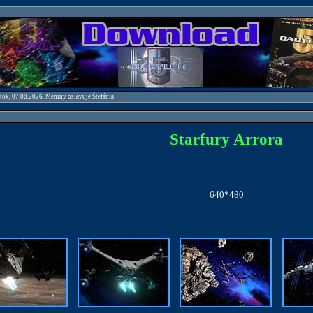
atok, 07.08.2026. Meniny oslavuje Štefánia
Starfury Arrora
640*480