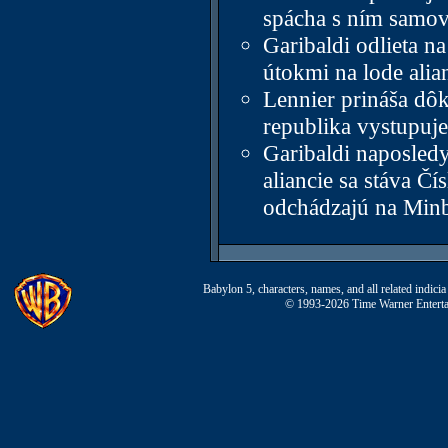
spácha s ním samo
Garibaldi odlieta na
útokmi na lode alia
Lennier prináša dôk
republika vystupuje 
Garibaldi naposled
aliancie sa stáva Č
odchádzajú na Minb
Babylon 5, characters, names, and all related indi
© 1993-2026 Time Warner Entertai