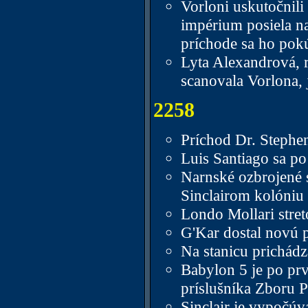
Vorloni uskutočnili
impérium posiela n
príchode sa ho pok
Lyta Alexandrová, re
scanovala Vorlona,
2258
Príchod Dr. Stephe
Luis Santiago sa p
Narnské ozbrojené s
Sinclairom kolóniu 
Londo Mollari stret
G'Kar dostal novú p
Na stanicu prichádz
Babylon 5 je po prv
príslušníka Zboru P
Sinclair je vypočúva