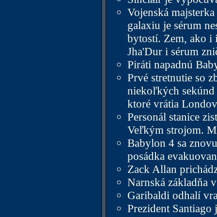
Vojenská majsterka 
galaxiu je sérum ne
bytostí. Zem, ako i 
Jha'Dur i sérum zn
Piráti napadnú Baby
Prvé stretnutie so 
niekoľkých sekúnd a
ktoré vrátia Londov
Personál stanice zis
Veľkým strojom. Mi
Babylon 4 sa znovu
posádka evakuovan
Zack Allan prichád
Narnská základňa v
Garibaldi odhalí vra
Prezident Santiago 