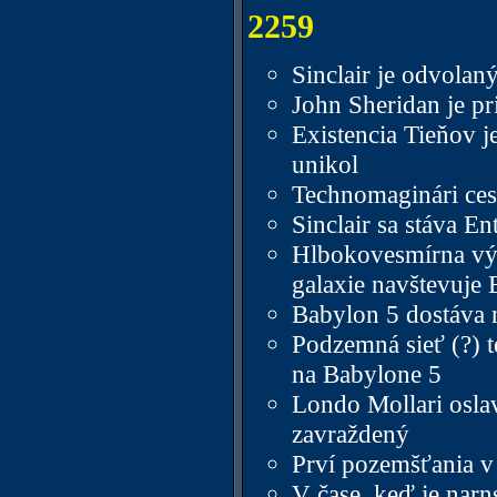
2259
Sinclair je odvola
John Sheridan je pr
Existencia Tieňov j
unikol
Technomaginári ces
Sinclair sa stáva E
Hlbokovesmírna výs
galaxie navštevuje
Babylon 5 dostáva n
Podzemná sieť (?) 
na Babylone 5
Londo Mollari osla
zavraždený
Prví pozemšťania v
V čase, keď je narn