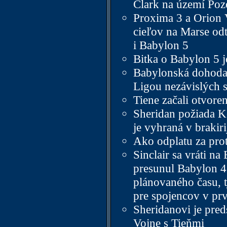
Clark na území Poz
Proxima 3 a Orion V
cieľov na Marse odt
i Babylon 5
Bitka o Babylon 5 
Babylonská dohoda, 
Ligou nezávislých 
Tiene začali otvore
Sheridan požiada Ko
je vyhraná v brakir
Ako odplatu za pro
Sinclair sa vráti na
presunul Babylon 4 
plánovaného času, t
pre spojencov v prv
Sheridanovi je pred
Vojne s Tieňmi