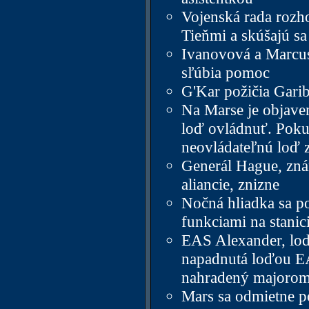
Vojenská rada rozh
Tieňmi a skúšajú s
Ivanovová a Marcus
sľúbia pomoc
G'Kar požičia Gar
Na Marse je objave
loď ovládnuť. Pokus
neovládateľnú loď z
Generál Hague, zná
aliancie, znizne
Nočná hliadka sa p
funkciami na stanici
EAS Alexander, loď
napadnutá loďou EAS
nahradený majoro
Mars sa odmietne po