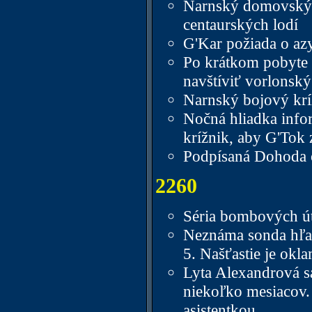
Narnský domovský 
centaurských lodí
G'Kar požiada o az
Po krátkom pobyte 
navštíviť vorlonský
Narnský bojový krí
Nočná hliadka infor
krížnik, aby G'Tok 
Podpísaná Dohoda 
2260
Séria bombových út
Neznáma sonda hľada
5. Našťastie je okl
Lyta Alexandrová sa
niekoľko mesiacov.
asistentkou