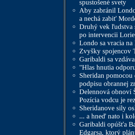
spustošené svety
Aby zabránil Londo 
a nechá zabiť Mord
Druhý vek ľudstva s
po intervencii Lori
Londo sa vracia na
Zvyšky spojencov T
Garibaldi sa vzdáva
"Hlas hnutia odporu
Sheridan pomocou di
podpisu obrannej zm
Delennová obnoví Š
Pozícia vodcu je re
Sheridanove sily os
... a hneď nato i k
Garibaldi opúšťa Ba
Edgarsa, ktorý plán