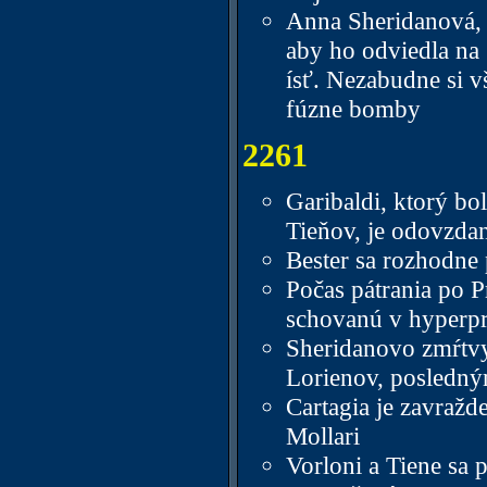
Anna Sheridanová, 
aby ho odviedla na
ísť. Nezabudne si v
fúzne bomby
2261
Garibaldi, ktorý b
Tieňov, je odovzda
Bester sa rozhodne 
Počas pátrania po 
schovanú v hyperpr
Sheridanovo zmŕtvy
Lorienov, posledn
Cartagia je zavraž
Mollari
Vorloni a Tiene sa p