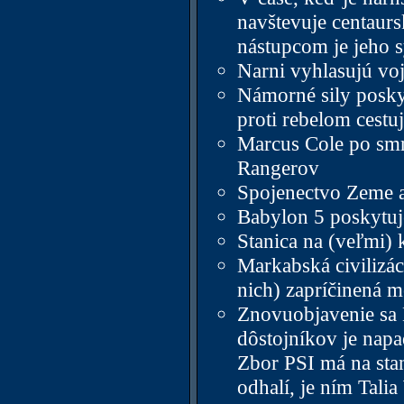
navštevuje centaurs
nástupcom je jeho 
Narni vyhlasujú v
Námorné sily posky
proti rebelom cestu
Marcus Cole po smrt
Rangerov
Spojenectvo Zeme 
Babylon 5 poskytuj
Stanica na (veľmi)
Markabská civilizác
nich) zapríčinená m
Znovuobjavenie sa 
dôstojníkov je nap
Zbor PSI má na stan
odhalí, je ním Tali