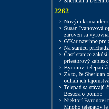
Sheridan a Delenno
2262
Novým komandérom n
Susan Ivanovová op
zároveň sa vyrovna
G'Kar navrhne pre a
Na stanicu prichádz
Časť stanice zakúsi
priestorový záblesk
Byronovi telepati ž
Za to, že Sheridan o
odhalí ich tajomstvá
Telepati sa stávajú
Bestera o pomoc
Niektorí Byronovi te
Mnoho telepatov je 