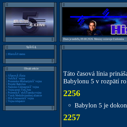
Dnes je nedeľa, 09.08.2026. Meniny oslavuje Ľudomíra
SpĂ¤ĹĄ
::
HlavnĂ© menu
Obsah sekcie
Táto časová línia prináš
::
ÄŚasovĂ­ lĂ­nia
::
VeÄľkĂˇ vojna
Babylonu 5 v rozpätí r
::
Pozemsko-MinbarijskĂˇ vojna
::
Projekt Babylon
::
Narnsko-CentaurskĂˇ vojna
::
Vojna proti TieĹ?om
2256
::
PozemskĂˇ obÄŤianska vojna
::
Vznik Medzihviezdnej aliancie
::
ISA-CentaurskĂˇ vojna
::
Vojna telepatov
Babylon 5 je doko
2257