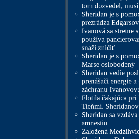
tom dozvedel, musí
Sheridan je s pomo
prezrádza Edgarsov
Ivanová sa stretne
používa pancierovan
snaží zničiť
Sheridan je s pomo
Marse oslobodený
Sheridan vedie pos
prenášači energie a
záchranu Ivanovov
Flotila čakajúca pr
Tieňmi. Sheridanove
Sheridan sa vzdáva
amnestiu
Založená Medzihviez