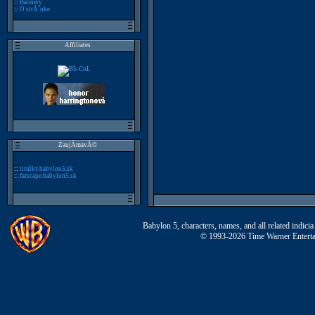
::
Bannery
::
O strĂˇnke
Affiliates
ZaujĂ­mavĂ©
::
titulky.babylon5.sk
::
farscape.babylon5.sk
Babylon 5, characters, names, and all related indi
© 1993-2026 Time Warner Entertai