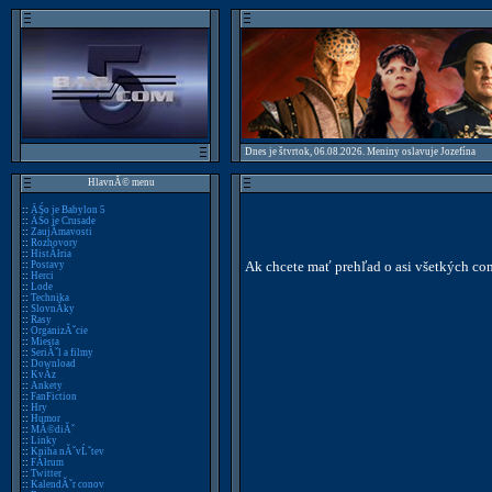
Dnes je štvrtok, 06.08.2026. Meniny oslavuje Jozefína
HlavnĂ© menu
::
ÄŚo je Babylon 5
::
ÄŚo je Crusade
::
ZaujĂ­mavosti
::
Rozhovory
::
HistĂłria
Ak chcete mať prehľad o asi všetkých co
::
Postavy
::
Herci
::
Lode
::
Technika
::
SlovnĂ­ky
::
Rasy
::
OrganizĂˇcie
::
Miesta
::
SeriĂˇl a filmy
::
Download
::
KvĂ­z
::
Ankety
::
FanFiction
::
Hry
::
Humor
::
MĂ©diĂˇ
::
Linky
::
Kniha nĂˇvĹˇtev
::
FĂłrum
::
Twitter
::
KalendĂˇr conov