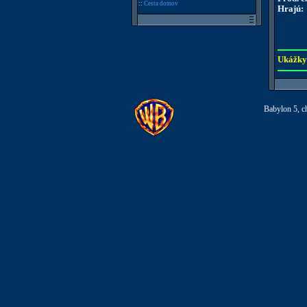
::
Cesta domov
Hrajú:
Ukážky
Babylon 5, ch