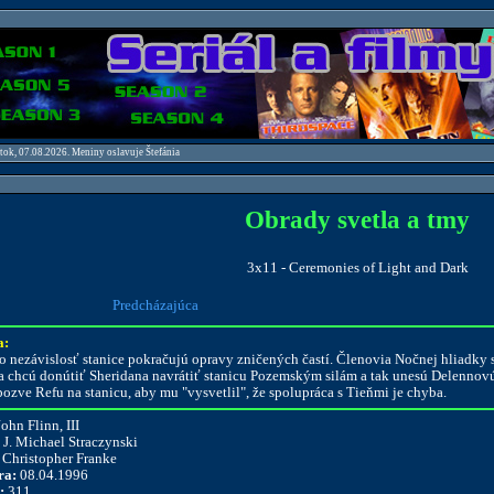
atok, 07.08.2026. Meniny oslavuje Štefánia
Obrady svetla a tmy
3x11 - Ceremonies of Light and Dark
Predcházajúca
a:
 o nezávislosť stanice pokračujú opravy zničených častí. Členovia Nočnej hliadky s
a chcú donútiť Sheridana navrátiť stanicu Pozemským silám a tak unesú Delennovú 
ozve Refu na stanicu, aby mu "vysvetlil", že spolupráca s Tieňmi je chyba.
ohn Flinn, III
J. Michael Straczynski
Christopher Franke
ra:
08.04.1996
:
311