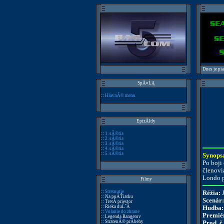
Dnes je pi
SpĂ¤ĹĄ
::
HlavnĂ© menu
EpizĂłdy
::
1. sĂ©ria
::
2. sĂ©ria
::
3. sĂ©ria
::
4. sĂ©ria
::
5. sĂ©ria
Synops
Po boji
členovi
Londo p
Filmy
::
Stretnutie
Réžia:
J
:: Na poÄŤiatku
Scenár:
:: TretĂ­ priestor
:: Rieka duĹˇĂ­
Hudba:
::
Volanie do zbrane
Premié
:: Legenda Rangerov
:: StratenĂ© prĂ­behy
Prod. č.