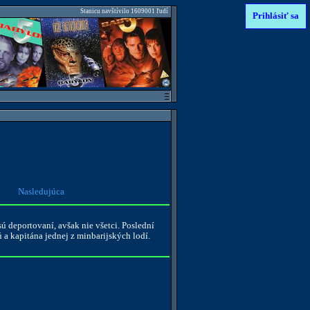
Stanicu navštívilo 1609001 ľudí
Prihlásiť sa
Nasledujúca
ú deportovaní, avšak nie všetci. Poslední
a kapitána jednej z minbarijských lodí.