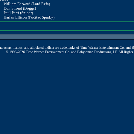
William Forward (Lord Refa)
Don Stroud (Boggs)
Paul Perri (Sniper)
Harlan Ellison (Počítač Sparky)
aracters, names, and all related indicia are trademarks of Time Warner Entertainment Co. and 
© 1993-2026 Time Warner Entertainment Co. and Babylonian Productions, LP. All Rights