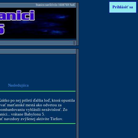
Stanicu navštívilo 1608769 ľudí
Prihlásiť sa
Nasledujúca
átko po nej priletí ďalšia loď, ktorá opustila
dovať marťanské mestá ako odvetou za
 bombardovaniu vyhlásili nezávislosť. Zo
anici... vrátane Babylonu 5.
ať navzdory zvýšenej aktivite Tieňov.