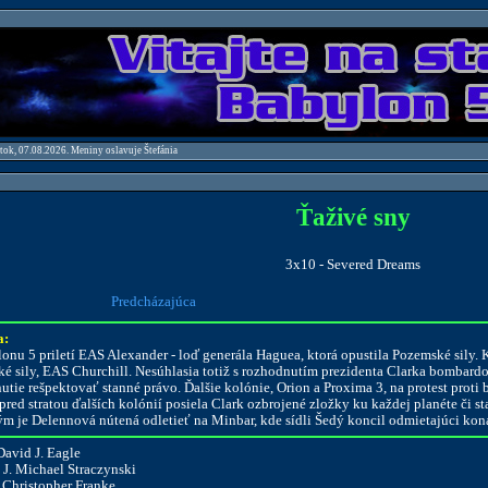
atok, 07.08.2026. Meniny oslavuje Štefánia
Ťaživé sny
3x10 - Severed Dreams
Predcházajúca
a:
onu 5 priletí EAS Alexander - loď generála Haguea, ktorá opustila Pozemské sily. Kr
é sily, EAS Churchill. Nesúhlasia totiž s rozhodnutím prezidenta Clarka bombar
utie rešpektovať stanné právo. Ďalšie kolónie, Orion a Proxima 3, na protest proti
pred stratou ďalších kolónií posiela Clark ozbrojené zložky ku každej planéte či st
m je Delennová nútená odletieť na Minbar, kde sídli Šedý koncil odmietajúci kon
avid J. Eagle
J. Michael Straczynski
Christopher Franke