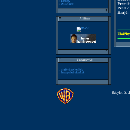
::
Bannery
Premié
::
O strĂˇnke
Prod. č.
Hrajú:
Affiliates
Ukážky
ZaujĂ­mavĂ©
::
titulky.babylon5.sk
::
farscape.babylon5.sk
Babylon 5, ch