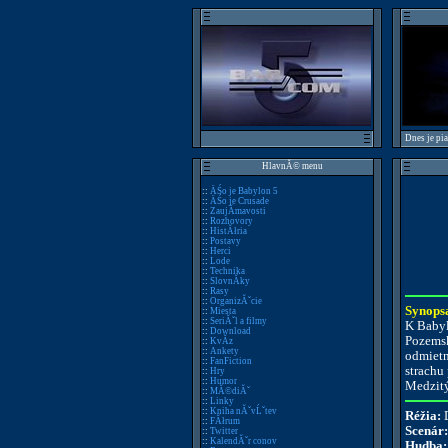
Dnes je pi
HlavnĂ© menu
::
ÄŚo je Babylon 5
::
ÄŚo je Crusade
::
ZaujĂ­mavosti
::
Rozhovory
::
HistĂłria
::
Postavy
::
Herci
::
Lode
::
Technika
::
SlovnĂ­ky
::
Rasy
::
OrganizĂˇcie
Synops
::
Miesta
::
SeriĂˇl a filmy
K Babyl
::
Download
Pozemsk
::
KvĂ­z
::
Ankety
odmietn
::
FanFiction
strachu 
::
Hry
::
Humor
Medzitý
::
MĂ©diĂˇ
::
Linky
::
Kniha nĂˇvĹˇtev
Réžia:
D
::
FĂłrum
Scenár:
::
Twitter
::
KalendĂˇr conov
Hudba: