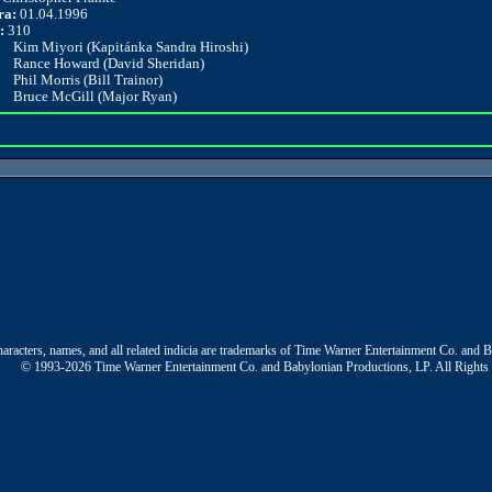
ra:
01.04.1996
:
310
Kim Miyori (Kapitánka Sandra Hiroshi)
Rance Howard (David Sheridan)
Phil Morris (Bill Trainor)
Bruce McGill (Major Ryan)
aracters, names, and all related indicia are trademarks of Time Warner Entertainment Co. and 
© 1993-2026 Time Warner Entertainment Co. and Babylonian Productions, LP. All Rights