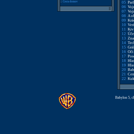
::
Cesta domov
05
Par
06
Voj
07
Voj
08
A o
09
Krá
10
Ver
11
Krv
12
Úče
13
Zna
14
Tec
15
Grá
16
Oči
17
Pos
18
Hlas
19
Hlas
20
Bab
21
Cen
22
Kuk
Babylon 5, ch