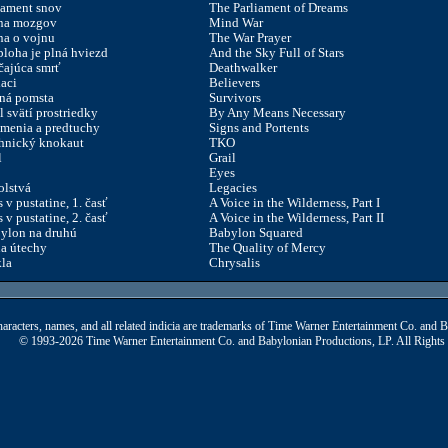
lament snov
The Parliament of Dreams
na mozgov
Mind War
na o vojnu
The War Prayer
bloha je plná hviezd
And the Sky Full of Stars
čajúca smrť
Deathwalker
iaci
Believers
ná pomsta
Survivors
l svätí prostriedky
By Any Means Necessary
menia a predtuchy
Signs and Portents
hnický knokaut
TKO
l
Grail
Eyes
olstvá
Legacies
 v pustatine, 1. časť
A Voice in the Wilderness, Part I
 v pustatine, 2. časť
A Voice in the Wilderness, Part II
ylon na druhú
Babylon Squared
a útechy
The Quality of Mercy
la
Chrysalis
aracters, names, and all related indicia are trademarks of Time Warner Entertainment Co. and 
© 1993-2026 Time Warner Entertainment Co. and Babylonian Productions, LP. All Rights