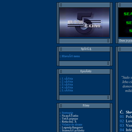
Dnes je pi
SpĂ¤ĹĄ
::
HlavnĂ© menu
EpizĂłdy
"Stalo 
::
1. sĂ©ria
Jeho c
::
2. sĂ©ria
::
3. sĂ©ria
domov 
::
4. sĂ©ria
mili
::
5. sĂ©ria
Filmy
Č.
Slo
::
Stretnutie
:: Na poÄŤiatku
01
Pol
:: TretĂ­ priestor
02
Lov
:: Rieka duĹˇĂ­
::
Volanie do zbrane
03
Vzn
:: Legenda Rangerov
04
Inf
:: StratenĂ© prĂ­behy