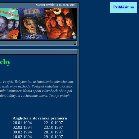
Stanicu navštívilo 1609000 ľudí
Prihlásiť sa
uchy
ari. Projekt Babylon bol uskutočnením dávneho sna.
ešili svoje nezhody. Poskytol vzdialené útočisko,
ia i mimozemšťania spolu v útrobách päť a pol
diná nádej na zachovanie mieru. Toto je príbeh
Anglická a slovenská premiéra
26.01.1994
22.10.1997
02.02.1994
23.10.1997
09.02.1994
28.10.1997
16.02.1994
29.10.1997