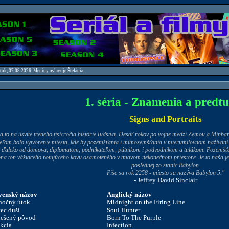
atok, 07.08.2026. Meniny oslavuje Štefánia
1. séria - Znamenia a predt
Signs and Portraits
sa to na úsvite tretieho tisícročia histórie ľudstva. Desať rokov po vojne medzi Zemou a Minb
ieľom bolo vytvorenie miesta, kde by pozemšťania i mimozemšťania v mierumilovnom nažívaní ri
ďaleko od domova, diplomatom, podnikateľom, pútnikom i podvodníkom a tulákom. Pozemšťan
óna ton vážiaceho rotujúceho kovu osamoteného v tmavom nekonečnom priestore. Je to naša je
poslednej zo staníc Babylon.
Píše sa rok 2258 - miesto sa nazýva Babylon 5."
- Jeffrey David Sinclair
venský názov
Anglický názov
nočný útok
Midnight on the Firing Line
ec duší
Soul Hunter
ešený pôvod
Born To The Purple
ekcia
Infection