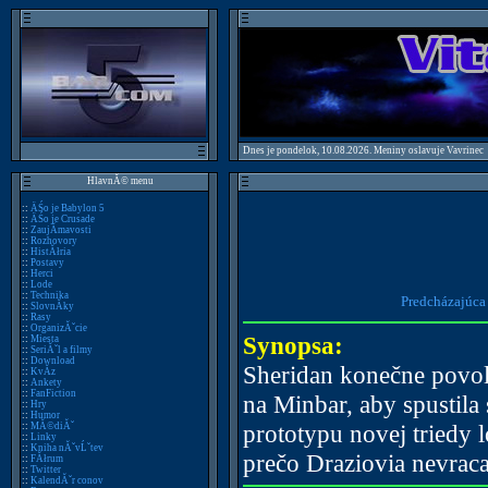
Dnes je pondelok, 10.08.2026. Meniny oslavuje Vavrinec
HlavnĂ© menu
::
ÄŚo je Babylon 5
::
ÄŚo je Crusade
::
ZaujĂ­mavosti
::
Rozhovory
::
HistĂłria
::
Postavy
::
Herci
::
Lode
::
Technika
Predcházajúca
::
SlovnĂ­ky
::
Rasy
::
OrganizĂˇcie
Synopsa:
::
Miesta
::
SeriĂˇl a filmy
::
Download
Sheridan konečne povolí
::
KvĂ­z
::
Ankety
::
FanFiction
na Minbar, aby spustil
::
Hry
::
Humor
prototypu novej triedy lo
::
MĂ©diĂˇ
::
Linky
::
Kniha nĂˇvĹˇtev
prečo Draziovia nevraca
::
FĂłrum
::
Twitter
::
KalendĂˇr conov