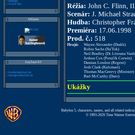
::
Bannery
Réžia:
John C. Flinn, II
::
O strĂˇnke
Scenár:
J. Michael Stra
Affiliates
Hudba:
Christopher Fr
Premiéra:
17.06.1998
Prod. č.:
518
Hrajú:
Wayne Alexander (Drakh)
Robin Sachs (Na'Tok)
Neil Bradley (Dr. Literana Vard
Joshua Cox (Poručík Corwin)
Damian London (Regent)
ZaujĂ­mavĂ©
Josh Clark (Kulomari)
Thomas MacGreevy (Minister)
::
titulky.babylon5.sk
::
farscape.babylon5.sk
Bart McCarthy (Daro)
Ukážky
Babylon 5, characters, names, and all related indi
© 1993-2026 Time Warner Entertai