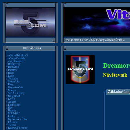
Dnes je piatok, 07.08.2026. Meniny oslavuje Štefánia
HlavnĂ© menu
::
ÄŚo je Babylon 5
::
ÄŚo je Crusade
::
ZaujĂ­mavosti
Dreamo
::
Rozhovory
::
HistĂłria
::
Postavy
::
Herci
Návštevník
::
Lode
::
Technika
::
SlovnĂ­ky
::
Rasy
::
OrganizĂˇcie
::
Miesta
Základné úda
::
SeriĂˇl a filmy
::
Download
::
KvĂ­z
::
Ankety
::
FanFiction
::
Hry
::
Humor
::
MĂ©diĂˇ
::
Linky
::
Kniha nĂˇvĹˇtev
::
FĂłrum
::
Twitter
::
KalendĂˇr conov