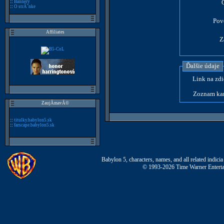
::
Bannery
::
O strĂˇnke
Pov
Affiliates
Z
Ďalšie údaje
Link na zdi
Zoznam kar
ZaujĂ­mavĂ©
::
titulky.babylon5.sk
::
farscape.babylon5.sk
Babylon 5, characters, names, and all related indi
© 1993-2026 Time Warner Entertai