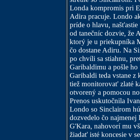
Londa kompromis pri Eu
Adira pracuje. Londo ak
príde o hlavu, našťasti
od tanečníc dozvie, že A
ktorý je u priekupníka 
čo dostane Adiru. Na Si
po chvíli sa stiahnu, pr
Garibaldimu a pošle ho t
Garibaldi teda vstane z 
tiež monitorovať zlaté 
otvorený a pomocou no
Prenos uskutočnila Ivan
Londo so Sinclairom húta
dozvedelo čo najmenej ľu
G'Kara, nahovorí mu vš
žiadať isté koncesie v s