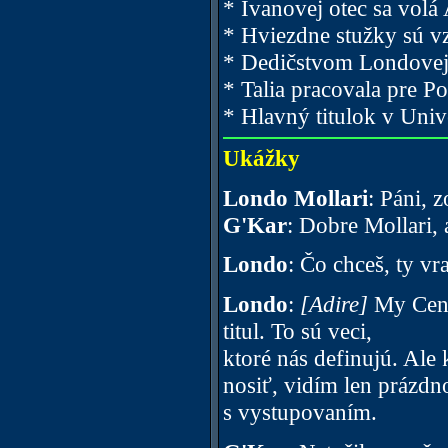
* Ivanovej otec sa volá
* Hviezdne stužky sú v
* Dedičstvom Londovej r
* Talia pracovala pre Po
* Hlavný titulok v Un
Ukážky
Londo Mollari
: Páni, 
G'Kar
: Dobre Mollari,
Londo
: Čo chceš, ty vr
Londo
:
[Adire]
My Centa
titul. To sú veci,
ktoré nás definujú. Ale
nosiť, vidím len prázdn
s vystupovaním.