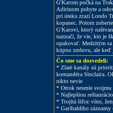
G'Karom počká na Traki
Adirinom pobyte a odovz
pri úteku zrazí Londo T
kopanec. Potom zoberie
G'Karovi, ktorý naštva
naznačí, že vie, kto je 
opakovať. Medzitým sa v
kúpnu zmluvu, ale keď ju
Čo sme sa dozvedeli:
* Zlaté kanály sú prior
komandéra Sinclaira. O
nikto nevie
* Otrok nesmie svojmu 
* Najlepšiou reštaurácio
* Trojitá šifra: víno, že
* Garibaldiho záznamy