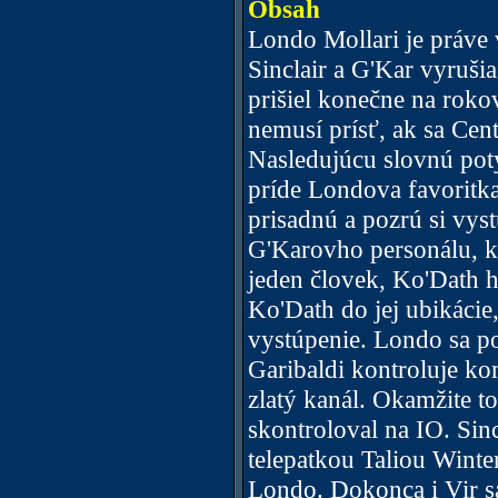
Obsah
Londo Mollari je práve 
Sinclair a G'Kar vyruši
prišiel konečne na roko
nemusí prísť, ak sa Cen
Nasledujúcu slovnú po
príde Londova favoritka
prisadnú a pozrú si vys
G'Karovho personálu, kt
jeden človek, Ko'Dath h
Ko'Dath do jej ubikácie
vystúpenie. Londo sa p
Garibaldi kontroluje ko
zlatý kanál. Okamžite to
skontroloval na IO. Sinc
telepatkou Taliou Wint
Londo. Dokonca i Vir s