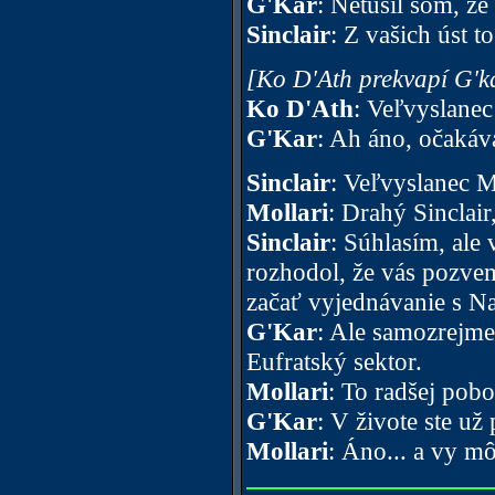
G'Kar
: Netušil som, ž
Sinclair
: Z vašich úst 
[Ko D'Ath prekvapí G'ka
Ko D'Ath
: Veľvyslane
G'Kar
: Ah áno, očakáva
Sinclair
: Veľvyslanec M
Mollari
: Drahý Sinclair
Sinclair
: Súhlasím, ale
rozhodol, že vás pozve
začať vyjednávanie s N
G'Kar
: Ale samozrejme
Eufratský sektor.
Mollari
: To radšej pob
G'Kar
: V živote ste už
Mollari
: Áno... a vy mô