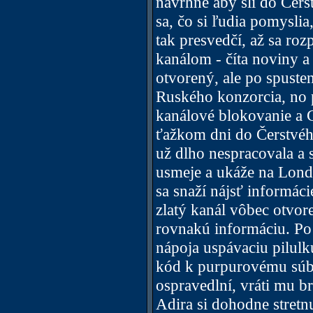
navrhne aby šli do Čers
sa, čo si ľudia pomyslia
tak presvedčí, až sa roz
kanálom - číta noviny a
otvorený, ale po spuste
Ruského konzorcia, no 
kanálové blokovanie a G
ťažkom dni do Čerstvého 
už dlho nespracovala a 
usmeje a ukáže na Lond
sa snaží nájsť informác
zlatý kanál vôbec otvor
rovnakú informáciu. Po
nápoja uspávaciu pilul
kód k purpurovému súb
ospravedlní, vráti mu b
Adira si dohodne stretn