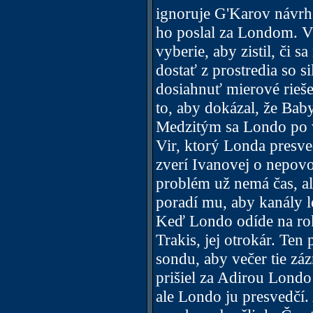
ignoruje G'Karov návrh 
ho poslal za Londom. Vir
vyberie, aby zistil, či sa
dostať z prostredia so s
dosiahnuť mierové riešen
to, aby dokázal, že Bab
Medzitým sa Londo po v
Vir, ktorý Londa presve
zverí Ivanovej o nepovo
problém už nemá čas, al
poradí mu, aby kanály l
Keď Londo odíde na roko
Trakis, jej otrokár. Ten
sondu, aby večer tie z
prišiel za Adirou Londo 
ale Londo ju presvedčí.