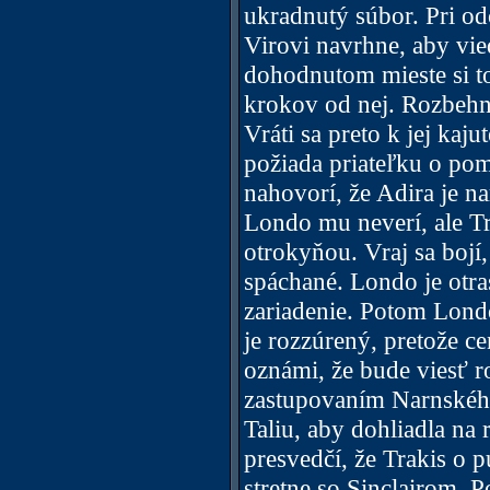
ukradnutý súbor. Pri od
Virovi navrhne, aby vie
dohodnutom mieste si to
krokov od nej. Rozbehne 
Vráti sa preto k jej kaj
požiada priateľku o pom
nahovorí, že Adira je n
Londo mu neverí, ale Tr
otrokyňou. Vraj sa bojí
spáchané. Londo je otra
zariadenie. Potom Lond
je rozzúrený, pretože c
oznámi, že bude viesť r
zastupovaním Narnského 
Taliu, aby dohliadla na
presvedčí, že Trakis o 
stretne so Sinclairom. P