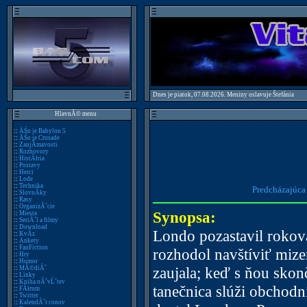
Dnes je piatok, 07.08.2026. Meniny oslavuje Štefánia
HlavnĂ© menu
::
ÄŚo je Babylon 5
::
ÄŚo je Crusade
::
ZaujĂ­mavosti
::
Rozhovory
::
HistĂłria
::
Postavy
::
Herci
::
Lode
::
Technika
Predcházajúca
::
SlovnĂ­ky
::
Rasy
::
OrganizĂˇcie
Synopsa:
::
Miesta
::
SeriĂˇl a filmy
::
Download
Londo pozastavil rokova
::
KvĂ­z
::
Ankety
::
FanFiction
rozhodol navštíviť mize
::
Hry
::
Humor
zaujala; keď s ňou skonč
::
MĂ©diĂˇ
::
Linky
::
Kniha nĂˇvĹˇtev
tanečnica slúži obchodn
::
FĂłrum
::
Twitter
::
KalendĂˇr conov