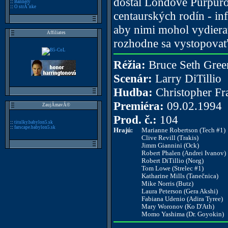
dostal Londove Purpuro
::
Bannery
::
O strĂˇnke
centaurských rodín - inf
aby nimi mohol vydierať
Affiliates
rozhodne sa vystopovať
Réžia:
Bruce Seth Gree
Scenár:
Larry DiTillio
Hudba:
Christopher Fr
Premiéra:
09.02.1994
ZaujĂ­mavĂ©
Prod. č.:
104
::
titulky.babylon5.sk
::
farscape.babylon5.sk
Hrajú:
Marianne Robertson (Tech #1)
Clive Revill (Trakis)
Jimm Giannini (Ock)
Robert Phalen (Andrei Ivanov)
Robert DiTillio (Norg)
Tom Lowe (Strelec #1)
Katharine Mills (Tanečnica)
Mike Norris (Butz)
Laura Peterson (Gera Akshi)
Fabiana Udenio (Adira Tyree)
Mary Woronov (Ko D'Ath)
Momo Yashima (Dr. Goyokin)