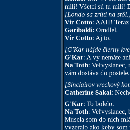
milí! Všetci sú tu milí!
[Londo sa zrúti na stôl.
Vir Cotto
: AAH! Teraz 
Garibaldi
: Omdlel.
Vir Cotto
: Aj to.
[G'Kar nájde čierny kve
G'Kar
: A vy nemáte ani
Na'Toth
: Veľvyslanec, 
vám dostáva do postele.
[Sinclairov vreckový ko
Catherine Sakai
: Nechc
G'Kar
: To bolelo.
Na'Toth
: Veľvyslanec, 
Musela som do nich mláti
vyzeralo ako keby som v