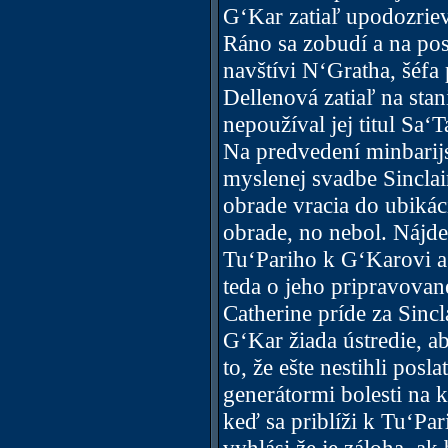
G‘Kar zatiaľ upodozriev
Ráno sa zobudí a na pos
navštívi N‘Gratha, šéfa
Dellenová zatiaľ na stan
nepoužíval jej titul Sa
Na predvedení minbarij
myslenej svadbe Sinclai
obrade vracia do ubikác
obrade, no nebol. Nájde
Tu‘Pariho k G‘Karovi a 
teda o jeho pripravovan
Catherine príde za Sincl
G‘Kar žiada ústredie, a
to, že ešte nestihli pos
generátormi bolesti na 
keď sa priblíži k Tu‘Pa