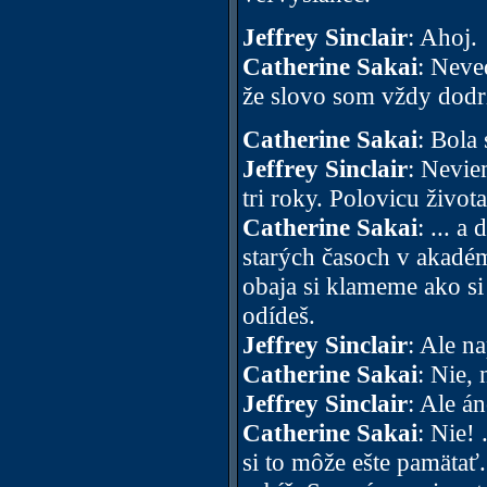
Jeffrey Sinclair
: Ahoj.
Catherine Sakai
: Neved
že slovo som vždy dodrž
Catherine Sakai
: Bola
Jeffrey Sinclair
: Nevie
tri roky. Polovicu živo
Catherine Sakai
: ... 
starých časoch v akadémi
obaja si klameme ako s
odídeš.
Jeffrey Sinclair
: Ale na
Catherine Sakai
: Nie, 
Jeffrey Sinclair
: Ale án
Catherine Sakai
: Nie!
si to môže ešte pamätať