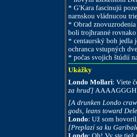
* G'Kara fascinujú poze
narnskou vládnucou tri
* Obrad znovuzrodenia 
boli trojhranné rovnako
* centaurský boh jedla 
ochranca vstupných dve
* počas svojich štúdií 
Ukážky
Londo Mollari
: Viete 
za hruď]
AAAAGGGH
[A drunken Londo crawl
gods, leans toward Del
Londo
: Už som hovoril
[Preplazí sa ku Garibal
Londo
: Oh! Vy ste tiež