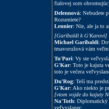
fialovej som ohromujúc
Delennová
: Nebudete p
Rozumiete?
Lennier
: Nie, ale ja to
[Garibaldi k G'Karovi]
Michael Garibaldi
: Do
tmavoružová vám veľmi 
Tu'Pari
: Vy ste veľvys
G'Kar
: Toto je kajuta 
toto je večera veľvysla
Du'Rog
: Teší ma predst
G'Kar
: Ako niekto je p
[vtom vojde do kajuty N
Na'Toth
: Diplomatický 
veľvyslanec.