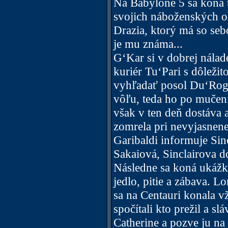
Na Babylone 5 sa koná 
svojich náboženských ob
Drazia, ktorý má so seb
je mu známa...
G‘Kar si v dobrej nálad
kuriér Tu‘Pari s dôleži
vyhľadať posol Du‘Roga
vôľu, teda ho po mučen
však v ten deň dostáva
zomrela pri nevyjasnene
Garibaldi informuje Sin
Sakaiová, Sinclairova d
Následne sa koná ukáž
jedlo, pitie a zábava. Lo
sa na Centauri konala v
spočítali kto prežil a s
Catherine a pozve ju na 