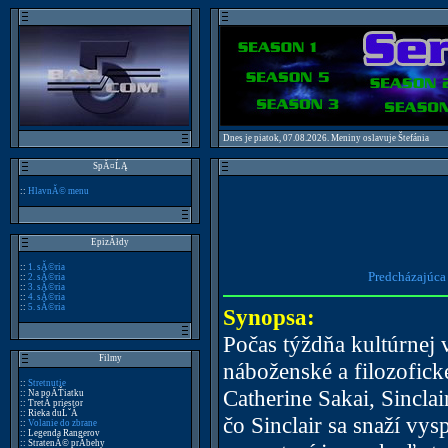
Dnes je piatok, 07.08.2026. Meniny oslavuje Štefánia
SpĂ¤ĹĄ
::
HlavnĂ© menu
EpizĂłdy
::
1. sĂ©ria
Predcházajúca
::
2. sĂ©ria
::
3. sĂ©ria
::
4. sĂ©ria
::
5. sĂ©ria
Synopsa:
Počas týždňa kultúrnej 
Filmy
náboženské a filozofické
::
Stretnutie
Catherine Sakai, Sinclai
:: Na poÄŤiatku
:: TretĂ­ priestor
:: Rieka duĹˇĂ­
čo Sinclair sa snaží vy
::
Volanie do zbrane
:: Legenda Rangerov
:: StratenĂ© prĂ­behy