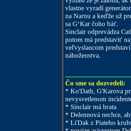
vyhlási že je záloha, a
vlastne vyradí generáto
na Narnu a keďže už pr
sa G‘Kar čoho báť.
Sinclair odprevádza Cat
potom má predstaviť na
veľvyslancom predstaví
náboženstva.
Čo sme sa dozvedeli:
* Ko'Dath, G'Karova pr
nevysvetlenom inciden
* Sinclair má brata
* Delennová nechce, aby
* Li'Dak z Piateho kru
* novým asistentom Del