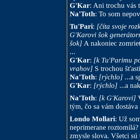
G'Kar
: Ani trochu vás 
Na'Toth
: To som nepov
Tu'Pari
:
[číta svoje ro
G'Karovi šok generátorm
šok]
A nakoniec zomrie
...
G'Kar
:
[k Tu'Parimu po
vrahov]
S trochou šťasti
Na'Toth
:
[rýchlo]
...a s
G'Kar
:
[rýchlo]
...a na
Na'Toth
:
[k G'Karovi]
V
tým, čo sa vám dostáva 
Londo Mollari
: Už so
neprimerane roztomilá? 
zmysle slova. Všetci sú 