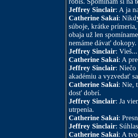
robíš. Spomínam si na te
Jeffrey Sinclair
: A ja n
Catherine Sakai
: Nikd
súboje, krátke prímeria
obaja už len spomíname.
nemáme dávať dokopy.
Jeffrey Sinclair
: Vieš...
Catherine Sakai
: A pr
Jeffrey Sinclair
: Niečo
akadémiu a vyzvedať sa 
Catherine Sakai
: Nie, 
dosť dobrí.
Jeffrey Sinclair
: Ja vi
utrpenia.
Catherine Sakai
: Pres
Jeffrey Sinclair
: Súhla
Catherine Sakai
: A tvo