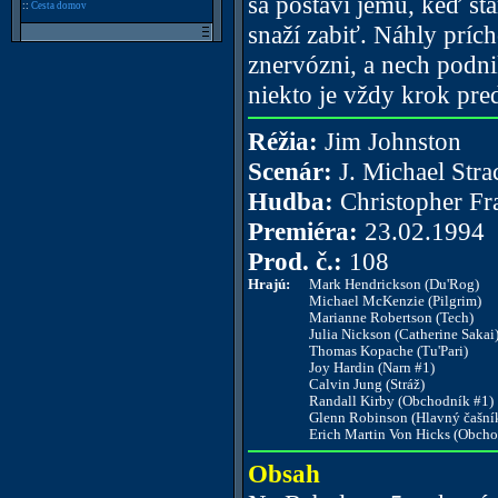
sa postaví jemu, keď st
::
Cesta domov
snaží zabiť. Náhly príc
znervózni, a nech podni
niekto je vždy krok pred
Réžia:
Jim Johnston
Scenár:
J. Michael Stra
Hudba:
Christopher Fr
Premiéra:
23.02.1994
Prod. č.:
108
Hrajú:
Mark Hendrickson (Du'Rog)
Michael McKenzie (Pilgrim)
Marianne Robertson (Tech)
Julia Nickson (Catherine Sakai
Thomas Kopache (Tu'Pari)
Joy Hardin (Narn #1)
Calvin Jung (Stráž)
Randall Kirby (Obchodník #1)
Glenn Robinson (Hlavný čašní
Erich Martin Von Hicks (Obcho
Obsah