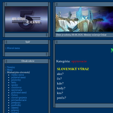
Dnes je sobota, 08.08.2026. Meniny oslavuje Oskar
Späť
::
Hlavné menu
Kategória:
opytovacie
Obsah sekcie
::
Termíny
SLOVENSKÝ VÝRAZ
::
Mená
:: Minbarijsko-slovenský
ako?
všetky slová
prídavné mená
čo?
príslovky
farby
kde?
spojky
citoslovce
kedy?
opytovacie
kto?
podstatné mená
číslice
prečo?
slovné spojenia
privlastňovacie
predpony
predložky
zámená
prípony
slovesá