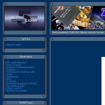
Dnes je pondelok, 10.08.2026. Meniny oslavuje Vavrinec
SpĂ¤ĹĄ
::
HlavnĂ© menu
Obsah sekcie
::
PĂ´vodnĂ˝ Babylon 5
::
Ceny a ocenenia
::
Hodnosti v Pozemskej aliancii
::
Uniformy
::
VeÄľkostnĂ© schĂ©my lodĂ­
::
Knihy
::
Soundtracky
::
DVD
::
Ĺ tatistiky
::
PodobnosĹĄ medzi B5 a ST:DS9
::
Ako sledovaĹĄ B5?
::
Chyby v seriĂˇli
::
NeoficiĂˇlne figĂşrky
VeÄľkĂ˝ stroj