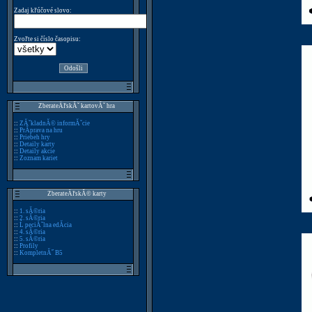
Zadaj kľúčové slovo:
Zvoľte si číslo časopisu:
ZberateÄľskĂˇ kartovĂˇ hra
::
ZĂˇkladnĂ© informĂˇcie
::
PrĂ­prava na hru
::
Priebeh hry
::
Detaily karty
::
Detaily akcie
::
Zoznam kariet
ZberateÄľskĂ© karty
::
1. sĂ©ria
::
2. sĂ©ria
::
Ĺ peciĂˇlna edĂ­cia
::
4. sĂ©ria
::
5. sĂ©ria
::
Profily
::
KompletnĂ˝ B5