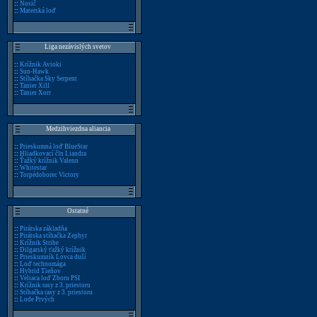
::
Nosič
::
Materská loď
Liga nezávislých svetov
::
Krížnik Avioki
::
Sun-Hawk
::
Stíhačka Sky Serpent
::
Tanier Xill
::
Tanier Xorr
Medzihviezdna aliancia
::
Prieskumná loď BlueStar
::
Hliadkovací čln Liandra
::
Ťažký krížnik Valenn
::
Whitestar
::
Torpédoborec Victory
Ostatné
::
Pirátska základňa
::
Pirátska stíhačka Zephyr
::
Krížnik Stribe
::
Dilgarský ťažký krížnik
::
Prieskumník Lovca duší
::
Loď technomága
::
Hybrid Tieňov
::
Veliaca loď Zboru PSI
::
Krížnik rasy z 3. priestoru
::
Stíhačka rasy z 3. priestoru
::
Lode Prvých