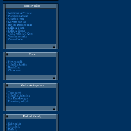
Narnský režim
::
Nákladná loď T'ralie
::
Planetárna obrana
::
Stíhačka Frazi
::
Korveta Sho'kar
::
Bin'tak Dreadnought
::
Krížnik T'loth
::
Krížnik Th'nor
::
Ťažký krížnik G'Quan
::
Vesmírna stanica
::
Ostatné lode
Tiene
::
Prieskumník
::
Stíhačka Spitfire
::
BattleCrab
::
Oblak smrti
Vorlonské impérium
::
Transportér
::
Stíhačka Lightning
::
Star Dreadnought
::
Planetárny zabijak
Drakhské hordy
::
Raketoplán
::
Nájazdník
::
Krížnik