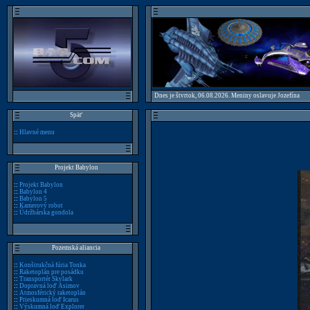
Dnes je štvrtok, 06.08.2026. Meniny oslavuje Jozefína
Späť
::
Hlavné menu
Projekt Babylon
::
Projekt Babylon
::
Babylon 4
::
Babylon 5
::
Kamerový robot
::
Údržbárska gondola
Pozemská aliancia
::
Konštrukčná fúria Tonka
::
Raketoplán pre posádku
::
Transportér Skylark
::
Dopravná loď Asimov
::
Atmosférický raketoplán
::
Prieskumná loď Icarus
::
Výskumná loď Explorer