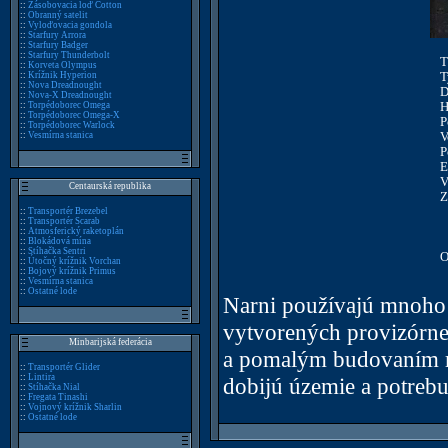
::
Zásobovacia loď Cotton
::
Obranný satelit
::
Vyloďovacia gondola
::
Starfury Arrora
::
Starfury Badger
::
Starfury Thunderbolt
T
::
Korveta Olympus
T
::
Krížnik Hyperion
::
Nova Dreadnought
D
::
Nova-X Dreadnought
H
::
Torpédoborec Omega
::
Torpédoborec Omega-X
P
::
Torpédoborec Warlock
V
::
Vesmírna stanica
P
E
V
Centaurská republika
Z
::
Transportér Brezebel
::
Transportér Scarab
::
Atmosferický raketoplán
::
Blokádová mína
::
Stíhačka Sentri
O
::
Útočný krížnik Vorchan
::
Bojový krížnik Primus
::
Vesmírna stanica
::
Ostatné lode
Narni používajú mnoho 
vytvorených provizórn
Minbarijská federácia
a pomalým budovaním rá
::
Transportér Glider
::
Lintira
dobijú územie a potrebu
::
Stíhačka Nial
::
Fregata Tinashi
::
Vojnový krížnik Sharlin
::
Ostatné lode