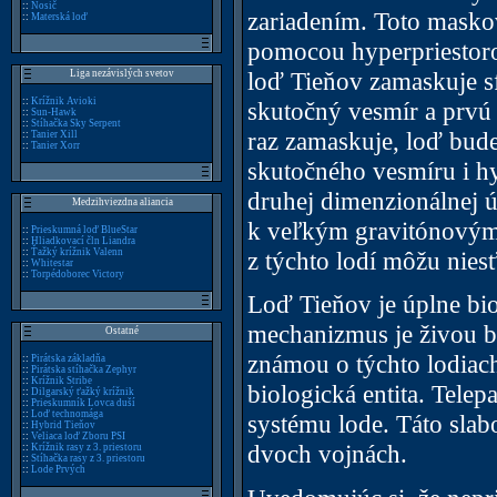
::
Nosič
zariadením. Toto maskov
::
Materská loď
pomocou hyperpriestoro
loď Tieňov zamaskuje 
Liga nezávislých svetov
::
Krížnik Avioki
skutočný vesmír a prvú
::
Sun-Hawk
::
Stíhačka Sky Serpent
raz zamaskuje, loď bude
::
Tanier Xill
::
Tanier Xorr
skutočného vesmíru i hy
druhej dimenzionálnej ú
Medzihviezdna aliancia
k veľkým gravitónovým
::
Prieskumná loď BlueStar
::
Hliadkovací čln Liandra
z týchto lodí môžu niesť
::
Ťažký krížnik Valenn
::
Whitestar
::
Torpédoborec Victory
Loď Tieňov je úplne bio
mechanizmus je živou b
Ostatné
známou o týchto lodiach 
::
Pirátska základňa
::
Pirátska stíhačka Zephyr
::
Krížnik Stribe
biologická entita. Tele
::
Dilgarský ťažký krížnik
::
Prieskumník Lovca duší
::
Loď technomága
systému lode. Táto sla
::
Hybrid Tieňov
::
Veliaca loď Zboru PSI
dvoch vojnách.
::
Krížnik rasy z 3. priestoru
::
Stíhačka rasy z 3. priestoru
::
Lode Prvých