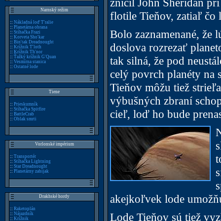
zničil John Sheridan pri
Narnský režim
flotile Tieňov, zatiaľ čo
::
Nákladná loď T'ralie
::
Planetárna obrana
Bolo zaznamenané, že l
::
Stíhačka Frazi
::
Korveta Sho'kar
::
Bin'tak Dreadnought
doslova rozrezať planet
::
Krížnik T'loth
::
Krížnik Th'nor
tak silná, že pod neust
::
Ťažký krížnik G'Quan
::
Vesmírna stanica
::
Ostatné lode
celý povrch planéty na 
Tieňov môžu tiež strieľ
Tiene
výbušných zbraní schopn
::
Prieskumník
::
Stíhačka Spitfire
cieľ, loď ho bude prena
::
BattleCrab
::
Oblak smrti
N
s
Vorlonské impérium
t
::
Transportér
::
Stíhačka Lightning
::
Star Dreadnought
s
::
Planetárny zabijak
s
akejkoľvek lode umožňu
Drakhské hordy
::
Raketoplán
Lode Tieňov sú tiež v
::
Nájazdník
::
Krížnik