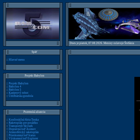
Dnes je piatok, 07.08.2026. Meniny oslavuje Štefánia
Späť
::
Hlavné menu
Projekt Babylon
::
Projekt Babylon
::
Babylon 4
::
Babylon 5
::
Kamerový robot
::
Údržbárska gondola
Pozemská aliancia
::
Konštrukčná fúria Tonka
::
Raketoplán pre posádku
::
Transportér Skylark
::
Dopravná loď Asimov
::
Atmosférický raketoplán
::
Prieskumná loď Icarus
::
Výskumná loď Explorer