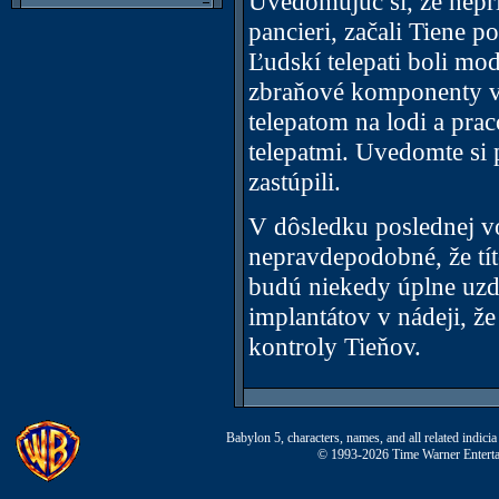
Uvedomujúc si, že nepri
pancieri, začali Tiene 
Ľudskí telepati boli mo
zbraňové komponenty v l
telepatom na lodi a pra
telepatmi. Uvedomte si p
zastúpili.
V dôsledku poslednej vo
nepravdepodobné, že títo
budú niekedy úplne uzdr
implantátov v nádeji, ž
kontroly Tieňov.
Babylon 5, characters, names, and all related indi
© 1993-2026 Time Warner Entertai