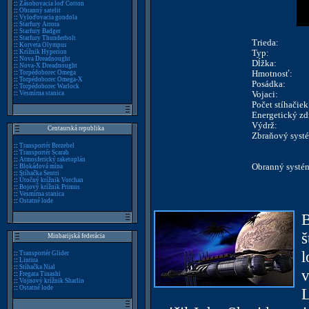
::
Zásobovacia loď Cotton
::
Obranný satelit
::
Vyloďovacia gondola
::
Starfury Arrora
::
Starfury Badger
::
Starfury Thunderbolt
Trieda:
::
Korveta Olympus
Typ:
::
Krížnik Hyperion
::
Nova Dreadnought
Dĺžka:
::
Nova-X Dreadnought
Hmotnosť:
::
Torpédoborec Omega
::
Torpédoborec Omega-X
Posádka:
::
Torpédoborec Warlock
Vojaci:
::
Vesmírna stanica
Počet stíhačiek
Energetický zd
Výdrž:
Centaurská republika
Zbraňový syst
::
Transportér Brezebel
::
Transportér Scarab
::
Atmosferický raketoplán
Obranný systé
::
Blokádová mína
::
Stíhačka Sentri
::
Útočný krížnik Vorchan
::
Bojový krížnik Primus
::
Vesmírna stanica
::
Ostatné lode
B
š
Minbarijská federácia
l
::
Transportér Glider
::
Lintira
::
Stíhačka Nial
v
::
Fregata Tinashi
::
Vojnový krížnik Sharlin
::
Ostatné lode
L