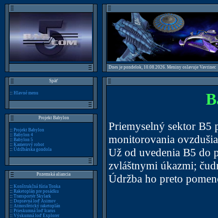
Dnes je pondelok, 10.08.2026. Meniny oslavuje Vavrinec
Späť
::
Hlavné menu
B
Projekt Babylon
Priemyselný sektor B5 
::
Projekt Babylon
::
Babylon 4
monitorovania ovzdušia,
::
Babylon 5
::
Kamerový robot
Už od uvedenia B5 do p
::
Údržbárska gondola
zvláštnymi úkazmi; čudn
Pozemská aliancia
Údržba ho preto pomeno
::
Konštrukčná fúria Tonka
::
Raketoplán pre posádku
::
Transportér Skylark
::
Dopravná loď Asimov
::
Atmosférický raketoplán
::
Prieskumná loď Icarus
::
Výskumná loď Explorer