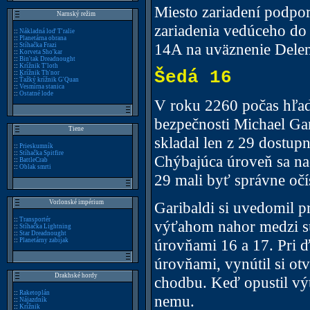
Miesto zariadení podpor
Narnský režim
zariadenia vedúceho do
::
Nákladná loď T'ralie
::
Planetárna obrana
14A na uväznenie Delen
::
Stíhačka Frazi
::
Korveta Sho'kar
::
Bin'tak Dreadnought
::
Krížnik T'loth
Šedá 16
::
Krížnik Th'nor
::
Ťažký krížnik G'Quan
::
Vesmírna stanica
::
Ostatné lode
V roku 2260 počas hľad
bezpečnosti Michael Gar
Tiene
skladal len z 29 dostup
::
Prieskumník
::
Stíhačka Spitfire
Chýbajúca úroveň sa na
::
BattleCrab
::
Oblak smrti
29 mali byť správne oč
Vorlonské impérium
Garibaldi si uvedomil p
::
Transportér
výťahom nahor medzi s
::
Stíhačka Lightning
::
Star Dreadnought
úrovňami 16 a 17. Pri ď
::
Planetárny zabijak
úrovňami, vynútil si ot
Drakhské hordy
chodbu. Keď opustil výť
::
Raketoplán
nemu.
::
Nájazdník
::
Krížnik