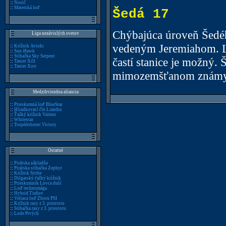
::
Nosič
::
Materská loď
Šedá 17
Chýbajúca úroveň Šedé
Liga nezávislých svetov
vedeným Jeremiahom. Ľudi
::
Krížnik Avioki
::
Sun-Hawk
::
Stíhačka Sky Serpent
častí stanice je možný.
::
Tanier Xill
::
Tanier Xorr
mimozemšťanom známy
Medzihviezdna aliancia
::
Prieskumná loď BlueStar
::
Hliadkovací čln Liandra
::
Ťažký krížnik Valenn
::
Whitestar
::
Torpédoborec Victory
Ostatné
::
Pirátska základňa
::
Pirátska stíhačka Zephyr
::
Krížnik Stribe
::
Dilgarský ťažký krížnik
::
Prieskumník Lovca duší
::
Loď technomága
::
Hybrid Tieňov
::
Veliaca loď Zboru PSI
::
Krížnik rasy z 3. priestoru
::
Stíhačka rasy z 3. priestoru
::
Lode Prvých