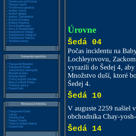
::
Zásobovacia loď Cotton
::
Obranný satelit
::
Vyloďovacia gondola
::
Starfury Arrora
::
Starfury Badger
::
Starfury Thunderbolt
::
Korveta Olympus
::
Krížnik Hyperion
::
Nova Dreadnought
Úrovne
::
Nova-X Dreadnought
::
Torpédoborec Omega
::
Torpédoborec Omega-X
::
Torpédoborec Warlock
Šedá 04
::
Vesmírna stanica
Počas incidentu na Baby
Lochleyovovu, Zackom
Centaurská republika
::
Transportér Brezebel
vyrazili do Šedej 4, aby
::
Transportér Scarab
::
Atmosferický raketoplán
Množstvo duší, ktoré bo
::
Blokádová mína
::
Stíhačka Sentri
::
Útočný krížnik Vorchan
Šedej 4.
::
Bojový krížnik Primus
::
Vesmírna stanica
::
Ostatné lode
Šedá 10
Minbarijská federácia
V auguste 2259 našiel 
::
Transportér Glider
obchodníka Chay-yosh-
::
Lintira
::
Stíhačka Nial
::
Fregata Tinashi
::
Vojnový krížnik Sharlin
Šedá 14
::
Ostatné lode